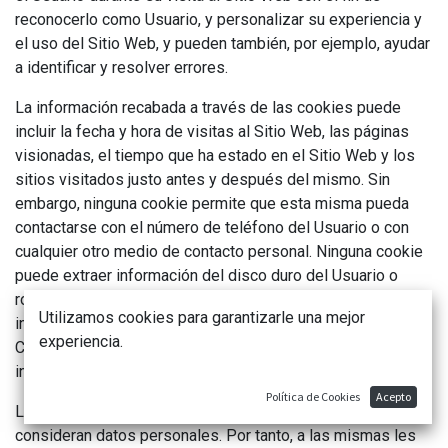
reconocerlo como Usuario, y personalizar su experiencia y
el uso del Sitio Web, y pueden también, por ejemplo, ayudar
a identificar y resolver errores.
La información recabada a través de las cookies puede
incluir la fecha y hora de visitas al Sitio Web, las páginas
visionadas, el tiempo que ha estado en el Sitio Web y los
sitios visitados justo antes y después del mismo. Sin
embargo, ninguna cookie permite que esta misma pueda
contactarse con el número de teléfono del Usuario o con
cualquier otro medio de contacto personal. Ninguna cookie
puede extraer información del disco duro del Usuario o
robar información personal. La única manera de que la
Utilizamos cookies para garantizarle una mejor
información privada del Usuario forme parte del archivo
experiencia.
Cookie es que el usuario dé personalmente esa
información al servidor.
Política de Cookies
Acepto
Las cookies que permiten identificar a una persona se
consideran datos personales. Por tanto, a las mismas les