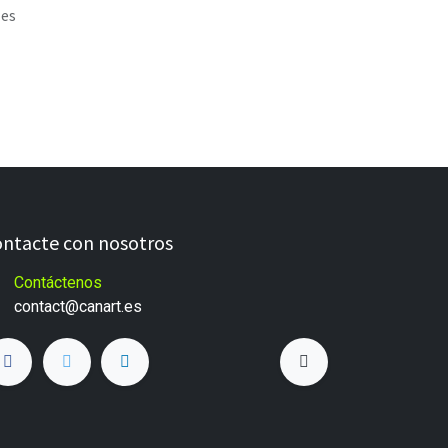
les
ntacte con nosotros
Contáctenos
c
ontact@canart.es