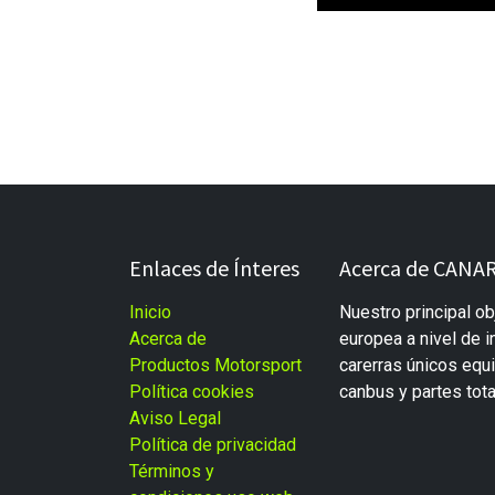
Enlaces de Ínteres
Acerca de CANAR
Inicio
Nuestro principal ob
Acerca de
europea a nivel de i
Productos Motorsport
carerras únicos eq
Política cookies
canbus y partes tot
Aviso Legal
Política de privacidad
Términos y