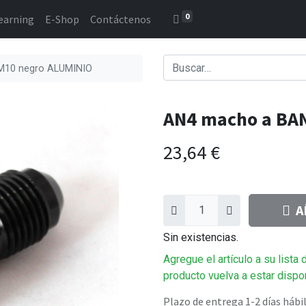
0
earning
E-Shop
Contáctenos
M10 negro ALUMINIO
AN4 macho a BA
23,64
€
A
Sin existencias.
Agregue el artículo a su lista
producto vuelva a estar dispo
Plazo de entrega 1-2 días hábi