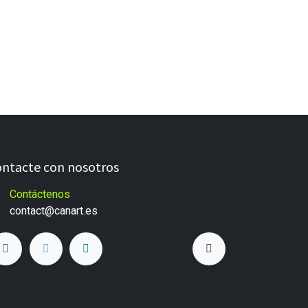
ntacte con nosotros
Contáctenos
c
ontact@canart.es