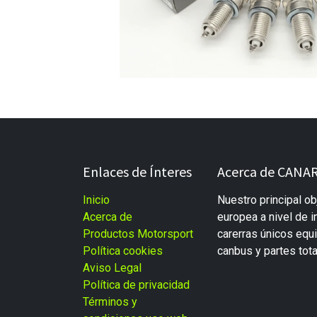
Enlaces de Ínteres
Acerca de CANAR
Inicio
Nuestro principal ob
Acerca de
europea a nivel de i
Productos Motorsport
carerras únicos eq
Política cookies
canbus y partes tot
Aviso Legal
Política de privacidad
Términos y