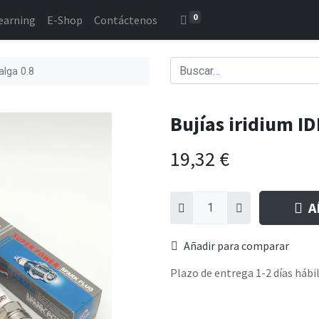
0
earning
E-Shop
Contáctenos
alga 0.8
Bujías iridium I
19,32
€
A
Añadir para comparar
Plazo de entrega 1-2 días hábi