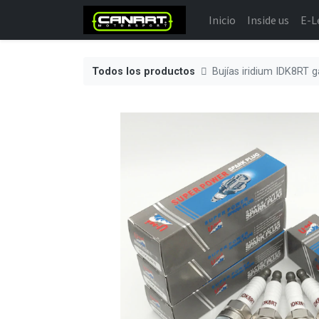
Inicio
Inside us
E-L
Todos los productos
Bujías iridium IDK8RT g