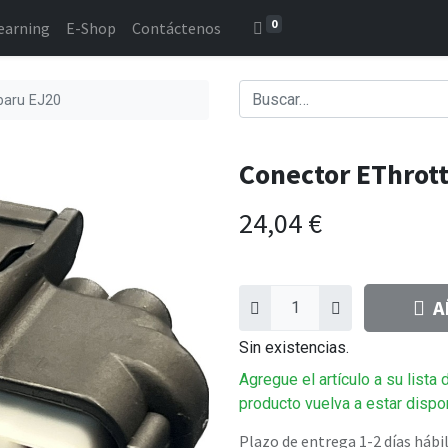
0
earning
E-Shop
Contáctenos
baru EJ20
Conector EThrot
24,04
€
A
Sin existencias.
Agregue el artículo a su lista
producto vuelva a estar dispo
Plazo de entrega 1-2 días hábi