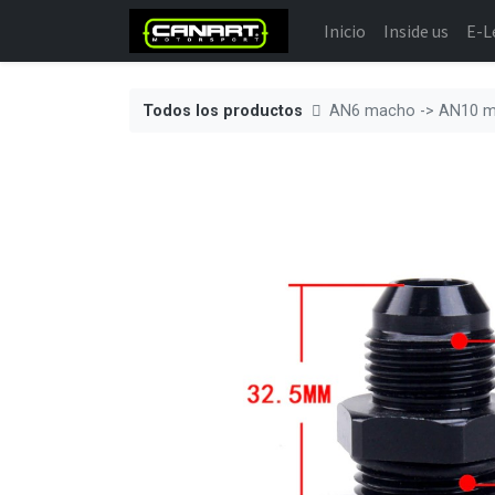
Inicio
Inside us
E-L
Todos los productos
AN6 macho -> AN10 