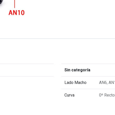
Sin categoría
Lado Macho
AN6
,
AN
Curva
0º Recto