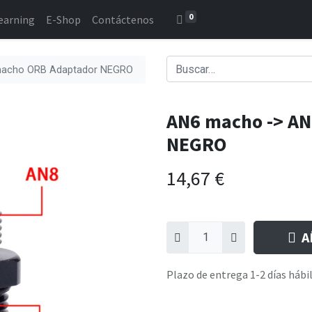
0
earning
E-Shop
Contáctenos
macho ORB Adaptador NEGRO
AN6 macho -> A
NEGRO
14,67
€
A
Plazo de entrega 1-2 días hábi