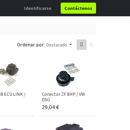
Identificarse
Contáctenos
Destacado
Ordenar por:
B ECU LINK /
Conector ZF 8HP / VW
DSG
29,04
€