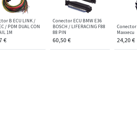
tor B ECU LINK /
Conector ECU BMW E36
C / PDM DUAL CON
BOSCH / LIFERACING F88
Conector
AIL 1M
88 PIN
Maxxecu
7
€
60,50
€
24,20
€