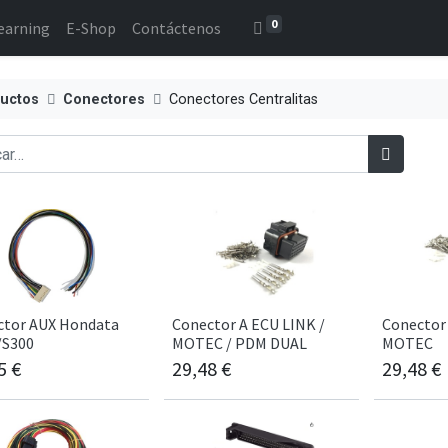
0
earning
E-Shop
Contáctenos
uctos
Conectores
Conectores Centralitas
ctor AUX Hondata
Conector A ECU LINK /
Conector 
/S300
MOTEC / PDM DUAL
MOTEC
5
€
29,48
€
29,48
€