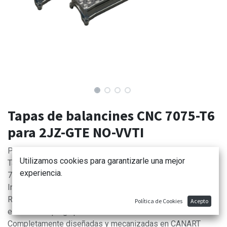
Tapas de balancines CNC 7075-T6
para 2JZ-GTE NO-VVTI
Product Made in Spain:
Utilizamos cookies para garantizarle una mejor
Tapas para 1JZ VVTI BILLET CNC en Aluminio Aeronáutico
experiencia.
7075-T6
Incluyen hilo tórico para las juntas a culata
Rosca AN12 ORB para tapones, salidas de catchcan o
Política de Cookies
Acepto
entradas de purga para cárter seco
Completamente diseñadas y mecanizadas en CANART