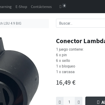
0
earning
E-Shop
Contáctenos
h LSU 4.9 BIG
Conector Lambda
1 juego contiene:
6 x pin
6 x sello
1 x bloqueo
1 x carcasa
16,49
€
A