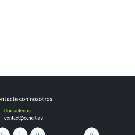
ntacte con nosotros
Contáctenos
c
ontact@canart.es