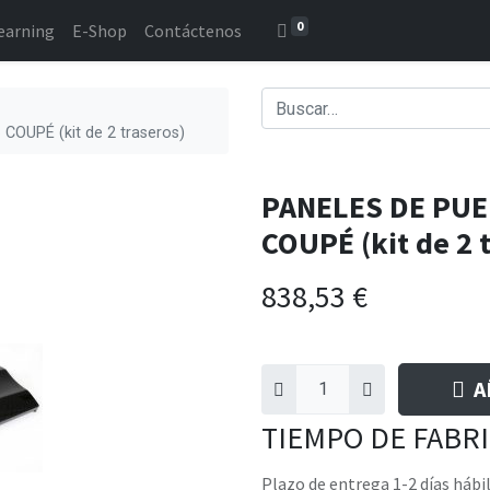
0
earning
E-Shop
Contáctenos
UPÉ (kit de 2 traseros)
PANELES DE PU
COUPÉ (kit de 2 
838,53
€
A
TIEMPO DE FABR
Plazo de entrega 1-2 días hábi